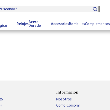
Acero
Relojes
Accesorios
Bombillas
Complementos
gico
Dorado
Informacion
25
Nosotros
FF
Como Comprar