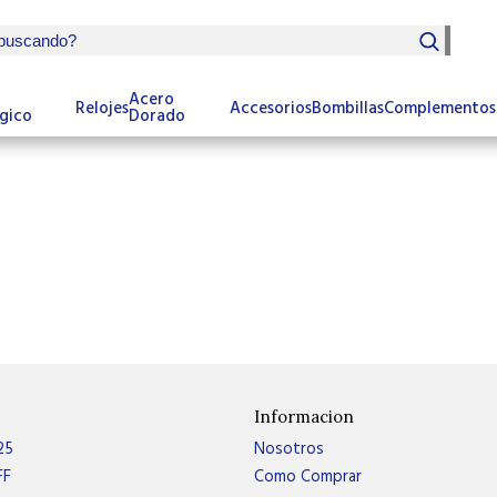
Acero
Relojes
Accesorios
Bombillas
Complementos
gico
Dorado
Informacion
25
Nosotros
FF
Como Comprar