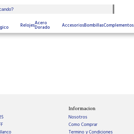
Acero
Relojes
Accesorios
Bombillas
Complementos
gico
Dorado
Informacion
25
Nosotros
FF
Como Comprar
Blanco
Termino y Condiciones